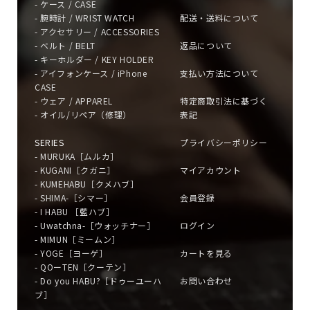
- ケース / CASE
- 腕時計 / WRIST WATCH
配送・送料について
- アクセサリー / ACCESSORIES
- ベルト / BELT
返品について
- キーホルダー / KEY HOLDER
- アイフォンケース / iPhone
支払い方法について
CASE
- ウェア / APPAREL
特定商取引法に基づく
- オイル/リペア（修理）
表記
SERIES
プライバシーポリシー
- MURUKA［ムルカ］
- KUGANI［クガニ］
マイアカウント
- KUMEHABU［クメハブ］
- SHIMA-［シマー］
会員登録
- I HABU ［藍ハブ］
- Uwatchna-［ウォッチナー］
ログイン
- MIMUN［ミームン］
- YOGE［ヨーゲ］
カートを見る
- QOーTEN［クーテン］
- Do you HABU?［ドゥーユーハ
お問い合わせ
ブ］