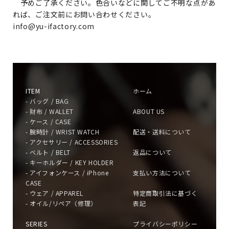
予めご了承ください。色合いなどに関してご不明な点があ
れば、ご注文前にお問い合わせください。
info@yu-ifactory.com
ITEM
ホーム
- バッグ / BAG
- 財布 / WALLET
ABOUT US
- ケース / CASE
- 腕時計 / WRIST WATCH
配送・送料について
- アクセサリー / ACCESSORIES
- ベルト / BELT
返品について
- キーホルダー / KEY HOLDER
- アイフォンケース / iPhone
支払い方法について
CASE
- ウェア / APPAREL
特定商取引法に基づく
- オイル/リペア（修理）
表記
SERIES
プライバシーポリシー