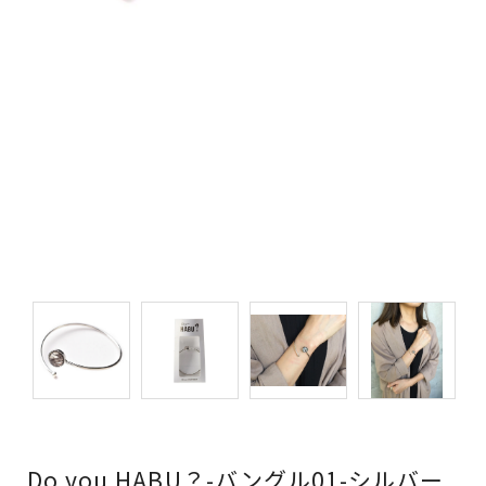
Do you HABU？-バングル01-シルバー