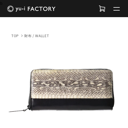
b
TOP
財布 / WALLET