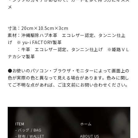
メ
寸法：20cm×10.5cm×3cm
素材：沖縄駆除ハブ本革 エコレザー認定、タンニン仕上
げ ※ yu-i FACTORY製革
：牛革 エコレザー認定、タンニン仕上げ ※姫路ＶＬ
ナカシマ製革
●お使いのパソコン・ブラウザ・モニターによって画面上の
色が実際の色と異なって見える場合があります。色みに関し
てご不明な点があれば、ご注文前にお問い合わせください。
ITEM
ホーム
- バッグ / BAG
- 財布 / WALLET
ABOUT US