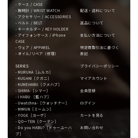
- ケース / CASE
- 腕時計 / WRIST WATCH
配送・送料について
- アクセサリー / ACCESSORIES
- ベルト / BELT
返品について
- キーホルダー / KEY HOLDER
- アイフォンケース / iPhone
支払い方法について
CASE
- ウェア / APPAREL
特定商取引法に基づく
- オイル/リペア（修理）
表記
SERIES
プライバシーポリシー
- MURUKA［ムルカ］
- KUGANI［クガニ］
マイアカウント
- KUMEHABU［クメハブ］
- SHIMA-［シマー］
会員登録
- I HABU ［藍ハブ］
- Uwatchna-［ウォッチナー］
ログイン
- MIMUN［ミームン］
- YOGE［ヨーゲ］
カートを見る
- QOーTEN［クーテン］
- Do you HABU?［ドゥーユーハ
お問い合わせ
ブ］