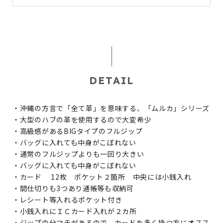
DETAIL
・沖縄の方言で「全て革」を意味する、「ムルカ」シリーズ
・大型のハブの革を使用するので大変希少
・高級感があるBIGタイプのフルジップ
・バッグに入れても中身がこぼれない
・通常のフルジップよりも一回り大きい
・バッグに入れても中身がこぼれない
・カード 12枚 ポケット２箇所 中央には小銭入れ
・間仕切りも3つあり通帳等も収納可
・レシート等入れるポケット付き
・小銭入れにＩＣカード入れが２カ所
・ジップの分マチがあるので、カードを多く持つ方にオスス