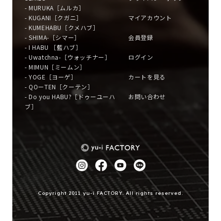
- MURUKA［ムルカ］
- KUGANI［クガニ］
マイアカウント
- KUMEHABU［クメハブ］
- SHIMA-［シマー］
会員登録
- I HABU ［藍ハブ］
- Uwatchna-［ウォッチナー］
ログイン
- MIMUN［ミームン］
- YOGE［ヨーゲ］
カートを見る
- QOーTEN［クーテン］
- Do you HABU?［ドゥーユーハ
お問い合わせ
ブ］
Copyright 2011 yu-i FACTORY. All rights reserved.