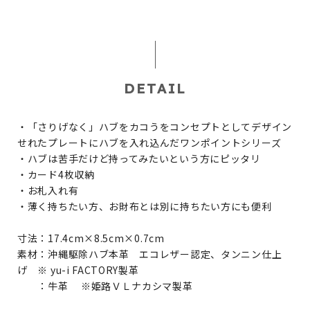
DETAIL
・「さりげなく」ハブをカコうをコンセプトとしてデザイン
せれたプレートにハブを入れ込んだワンポイントシリーズ
・ハブは苦手だけど持ってみたいという方にピッタリ
・カード4枚収納
・お札入れ有
・薄く持ちたい方、お財布とは別に持ちたい方にも便利
寸法：17.4cm×8.5cm×0.7cm
素材：沖縄駆除ハブ本革 エコレザー認定、タンニン仕上
げ ※ yu-i FACTORY製革
：牛革 ※姫路ＶＬナカシマ製革