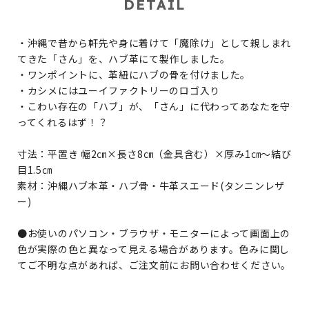
DETAIL
・沖縄で昔から軒先や身に着けて「魔除け」として親しまれ
てきた「さん」を、ハブ革にて製作しました。
・ワンポイントに、革紐にハブの骨を付けました。
・カシメにはユーイファクトリーのロゴ入り
・こわい存在の「ハブ」が、「さん」に代わってあなたを守
ってくれるはず！？
寸法：平置き 幅2㎝×長さ8㎝（金具含む）×厚み1㎝～結び
目1.5㎝
素材：沖縄ハブ本革・ハブ骨・牛革スエード(タンニンレザ
ー)
●お使いのパソコン・ブラウザ・モニターによって画面上の
色が実際の色と異なって見える場合があります。色みに関し
てご不明な点があれば、ご注文前にお問い合わせください。