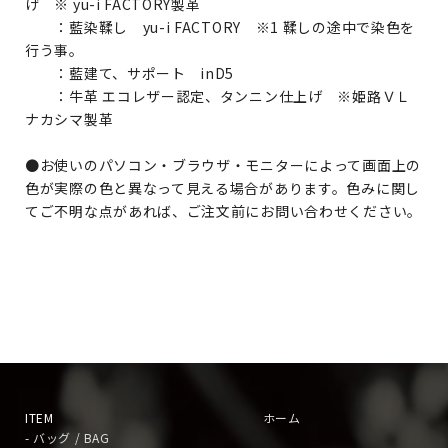
げ ※ yu-i FACTORY製革
：藍染鞣し yu-i FACTORY ※1 鞣しの途中で染色を
行う事。
：藍建て、サポート inD5
：牛革 エコレザー認定、タンニン仕上げ ※姫路ＶＬ
ナカシマ製革
●お使いのパソコン・ブラウザ・モニターによって画面上の
色が実際の色と異なって見える場合があります。色みに関し
てご不明な点があれば、ご注文前にお問い合わせください。
ITEM
ホーム
- バッグ / BAG