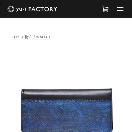
b
TOP
財布 / WALLET