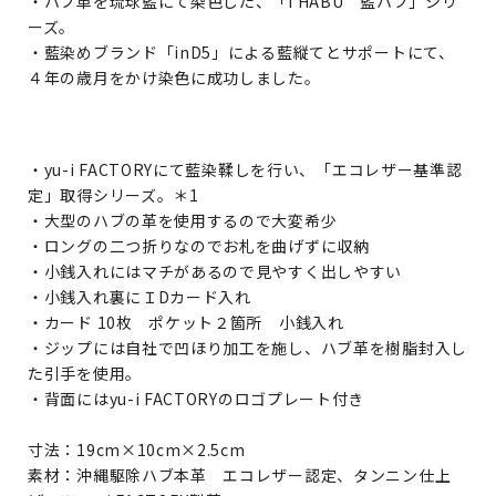
・ハブ革を琉球藍にて染色した、「I HABU 藍ハブ」シリ
ーズ。
・藍染めブランド「inD5」による藍縦てとサポートにて、
４年の歳月をかけ染色に成功しました。
・yu-i FACTORYにて藍染鞣しを行い、「エコレザー基準認
定」取得シリーズ。＊1
・大型のハブの革を使用するので大変希少
・ロングの二つ折りなのでお札を曲げずに収納
・小銭入れにはマチがあるので見やすく出しやすい
・小銭入れ裏にＩDカード入れ
・カード 10枚 ポケット２箇所 小銭入れ
・ジップには自社で凹ほり加工を施し、ハブ革を樹脂封入し
た引手を使用。
・背面にはyu-i FACTORYのロゴプレート付き
寸法：19cm×10cm×2.5cm
素材：沖縄駆除ハブ本革 エコレザー認定、タンニン仕上