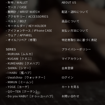
- 財布 / WALLET
ABOUT US
- ケース / CASE
- 腕時計 / WRIST WATCH
配送・送料について
- アクセサリー / ACCESSORIES
- ベルト / BELT
返品について
- キーホルダー / KEY HOLDER
- アイフォンケース / iPhone CASE
支払い方法について
- ウェア / APPAREL
- オイル/リペア（修理）
特定商取引法に基づく表記
SERIES
プライバシーポリシー
- MURUKA［ムルカ］
- KUGANI［クガニ］
マイアカウント
- KUMEHABU［クメハブ］
- SHIMA-［シマー］
会員登録
- I HABU ［藍ハブ］
- Uwatchna-［ウォッチナー］
ログイン
- MIMUN［ミームン］
- YOGE［ヨーゲ］
カートを見る
- QOーTEN［クーテン］
- Do you HABU?［ドゥーユーハブ］
お問い合わせ