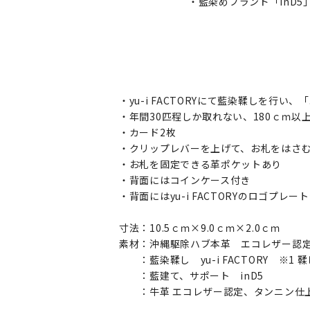
・藍染めブランド「inD
・yu-i FACTORYにて藍染鞣しを行
・年間30匹程しか取れない、180ｃｍ
・カード2枚
・クリップレバーを上げて、お札をはさ
・お札を固定できる革ポケットあり
・背面にはコインケース付き
・背面にはyu-i FACTORYのロゴプレー
寸法：10.5ｃｍ×9.0ｃｍ×2.0ｃｍ
素材：沖縄駆除ハブ本革 エコレザー認定、タ
：藍染鞣し yu-i FACTORY ※1
：藍建て、サポート inD5
：牛革 エコレザー認定、タンニン仕上