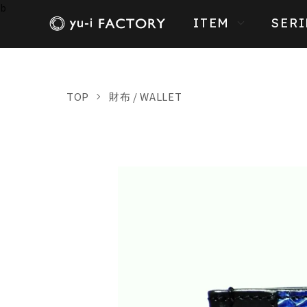
b
ITEM
SERI
TOP
財布 / WALLET