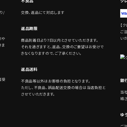
不良品
ク
り/
交換、返品にて対応します
【ク
返品期限
ご
い
布や
商品到着日より7日以内とさせていただきます。
きま
それを過ぎますと、返品、交換のご要望はお受けで
きなくなりますので、ご了承ください。
返品送料
面受
銀
不良品等以外はお客様の負担となります。
ただし、不良品、誤品配送交換の場合は当店負担と
当
させていただきます。
絡
。
ゆ
ご