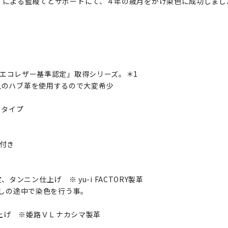
5」による藍縦てとサポートにて、４年の歳月をかけ染色に成功しまし
い、「エコレザー基準認定」取得シリーズ。＊1
以上のハブ革を使用するので大変希少
むタイプ
ト付き
ンニン仕上げ ※ yu-i FACTORY製革
 鞣しの途中で染色を行う事。
げ ※姫路ＶＬナカシマ製革