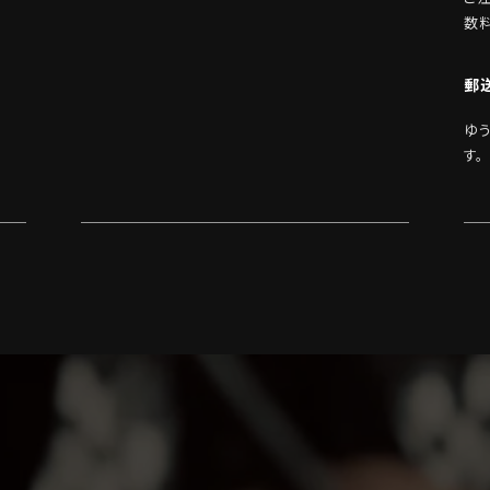
数
郵
ゆ
す。