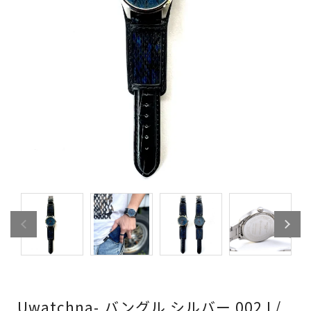
Uwatchna- バングル シルバー 002 L/