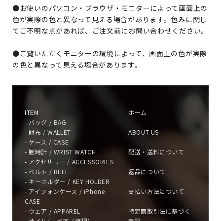
●お使いのパソコン・ブラウザ・モニターによって画面上の
色が実際の色と異なって見える場合があります。色みに関し
てご不明な点があれば、ご注文前にお問い合わせください。
●ご覧いただくモニターの環境によって、画面上の色が実際
の色と異なって見える場合があります。
ITEM
ホーム
- バッグ / BAG
- 財布 / WALLET
ABOUT US
- ケース / CASE
- 腕時計 / WRIST WATCH
配送・送料について
- アクセサリー / ACCESSORIES
- ベルト / BELT
返品について
- キーホルダー / KEY HOLDER
- アイフォンケース / iPhone
支払い方法について
CASE
- ウェア / APPAREL
特定商取引法に基づく
- オイル/リペア（修理）
表記