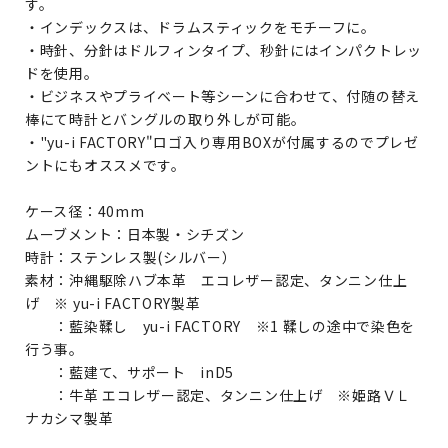
す。
・インデックスは、ドラムスティックをモチーフに。
・時針、分針はドルフィンタイプ、秒針にはインパクトレッ
ドを使用。
・ビジネスやプライベート等シーンに合わせて、付随の替え
棒にて時計とバングルの取り外しが可能。
・"yu-i FACTORY"ロゴ入り専用BOXが付属するのでプレゼ
ントにもオススメです。
ケース径：40mm
ムーブメント：日本製・シチズン
時計：ステンレス製(シルバー）
素材：沖縄駆除ハブ本革 エコレザー認定、タンニン仕上
げ ※ yu-i FACTORY製革
：藍染鞣し yu-i FACTORY ※1 鞣しの途中で染色を
行う事。
：藍建て、サポート inD5
：牛革 エコレザー認定、タンニン仕上げ ※姫路ＶＬ
ナカシマ製革