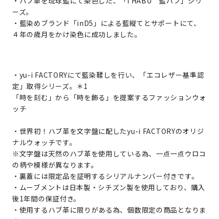
・ハブ革を琉球藍にて染色した、「I HABU 藍ハブ」シリ
ーズ。
・藍染めブランド「inD5」による藍縦てとサポートにて、
４年の歳月をかけ染色に成功しました。
・yu-i FACTORYにて藍染鞣しを行い、「エコレザー基準認
定」取得シリーズ。＊1
「時を刻む」から「時を飾る」を提案するファッションウォ
ッチ
・世界初！ハブ革を文字盤に配したyu-i FACTORYのオリジ
ナルウォッチです。
※文字盤は天然のハブ革を使用している為、一点一点ウロコ
の柄や模様が異なります。
・裏蓋には限定品を証明するシリアルナンバー付きです。
・ムーブメントは日本製・シチズン製を使用しており、購入
後1年間の保証付き。
・使用するハブ革に限りがある為、個数限定の商品となりま