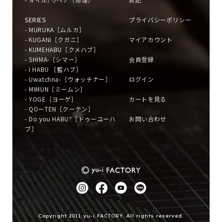
SERIES
プライバシーポリシー
- MURUKA［ムルカ］
- KUGANI［クガニ］
マイアカウント
- KUMEHABU［クメハブ］
- SHIMA-［シマー］
会員登録
- I HABU ［藍ハブ］
- Uwatchna-［ウォッチナー］
ログイン
- MIMUN［ミームン］
- YOGE［ヨーゲ］
カートを見る
- QOーTEN［クーテン］
- Do you HABU?［ドゥーユーハ
お問い合わせ
ブ］
Copyright 2011 yu-i FACTORY. All rights reserved.