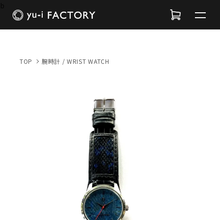
b
TOP
腕時計 / WRIST WATCH