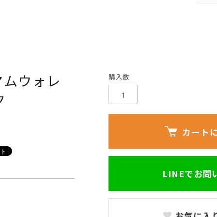
マムウォレ
購入数
ク
カート
LINEでお
お気に入