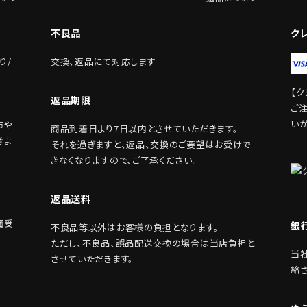
不良品
ク
り/
交換、返品にて対応します
【ク
返品期限
ご
い
布や
商品到着日より7日以内とさせていただきます。
きま
それを過ぎますと、返品、交換のご要望はお受けで
きなくなりますので、ご了承ください。
返品送料
面受
銀
不良品等以外はお客様の負担となります。
ただし、不良品、誤品配送交換の場合は当店負担と
当
させていただきます。
絡
。