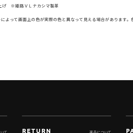
げ ※姫路ＶＬナカシマ製革
ーによって画面上の色が実際の色と異なって見える場合があります。
RETURN
P
ついて
返品について