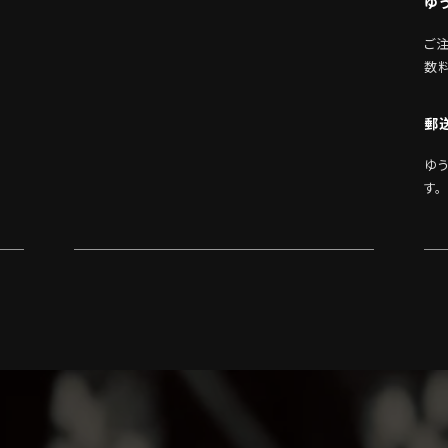
ゆ
ご
数
郵
ゆ
す。