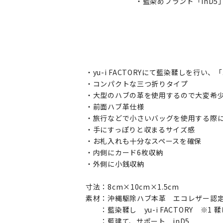
・藍染めブランド「inD
・yu-i FACTORYにて藍染鞣しを行
・コンパクトな三つ折りタイプ
・大型のハブの革を使用するので大変希
・前面ハブ革仕様
・旅行などで小さいバッグを使用する際
・手にすっぽりと収まるサイズ感
・お札入れも十分なスペースを確保
・内側にカード6枚収納
・外側に小銭収納
寸法：8cm×10cm×1.5cm
素材：沖縄駆除ハブ本革 エコレザー認定、タ
：藍染鞣し yu-i FACTORY ※1
：藍建て、サポート inD5