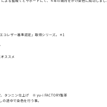
5」による藍縦てとサポートにて、４年の歳月をかけ染色に成功しまし
い、「エコレザー基準認定」取得シリーズ。＊1
少
にオススメ
ンニン仕上げ ※ yu-i FACTORY製革
 鞣しの途中で染色を行う事。