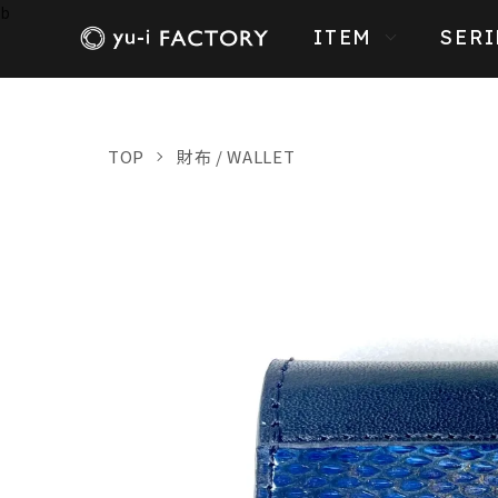
b
ITEM
SERI
TOP
財布 / WALLET