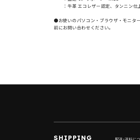
：牛革 エコレザー認定、タンニン仕上
●お使いのパソコン・ブラウザ・モニタ
前にお問い合わせください。
ショッピングガイド
SHIPPING
配送・送料に