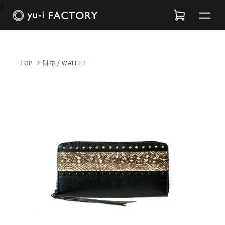
b
TOP
財布 / WALLET