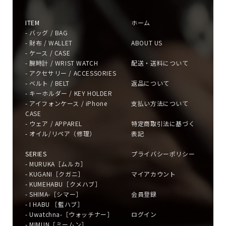
ITEM
ホーム
- バッグ / BAG
- 財布 / WALLET
ABOUT US
- ケース / CASE
- 腕時計 / WRIST WATCH
配送・送料について
- アクセサリー / ACCESSORIES
- ベルト / BELT
返品について
- キーホルダー / KEY HOLDER
- アイフォンケース / iPhone
支払い方法について
CASE
- ウェア / APPAREL
特定商取引法に基づく
- オイル/リペア（修理）
表記
SERIES
プライバシーポリシー
- MURUKA［ムルカ］
- KUGANI［クガニ］
マイアカウント
- KUMEHABU［クメハブ］
- SHIMA-［シマー］
会員登録
- I HABU ［藍ハブ］
- Uwatchna-［ウォッチナー］
ログイン
- MIMUN［ミームン］