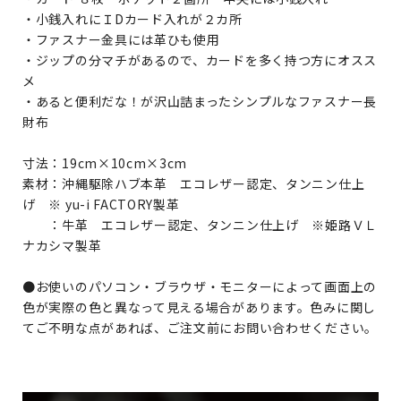
・小銭入れにＩDカード入れが２カ所
・ファスナー金具には革ひも使用
・ジップの分マチがあるので、カードを多く持つ方にオスス
メ
・あると便利だな！が沢山詰まったシンプルなファスナー長
財布
寸法：19cm×10cm×3cm
素材：沖縄駆除ハブ本革 エコレザー認定、タンニン仕上
げ ※ yu-i FACTORY製革
：牛革 エコレザー認定、タンニン仕上げ ※姫路ＶＬ
ナカシマ製革
●お使いのパソコン・ブラウザ・モニターによって画面上の
色が実際の色と異なって見える場合があります。色みに関し
てご不明な点があれば、ご注文前にお問い合わせください。